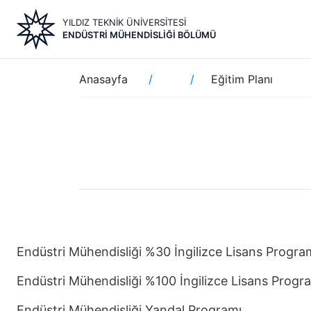
Ana
YILDIZ TEKNİK ÜNİVERSİTESİ
içeriğe
ENDÜSTRI MÜHENDISLIĞI BÖLÜMÜ
atla
Sayfa
Anasayfa
Eğitim Planı
yolu
Endüstri Mühendisliği %30 İngilizce Lisans Progra
Endüstri Mühendisliği %100 İngilizce Lisans Progr
Endüstri Mühendisliği Yandal Programı