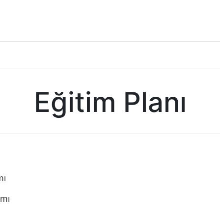
Eğitim Planı
mı
amı