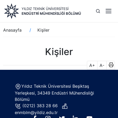
Ana
YILDIZ TEKNİK ÜNİVERSİTESİ
içeriğe
ENDÜSTRI MÜHENDISLIĞI BÖLÜMÜ
atla
Sayfa
Anasayfa
Kişiler
yolu
Kişiler
A+
A-
Yıldız Teknik Üniversitesi Beşiktaş
Yerleşkesi, 34349 Endüstri Mühendisliği
Bölümü
(0212) 383 28 66
enmblm@yildiz.edu.tr