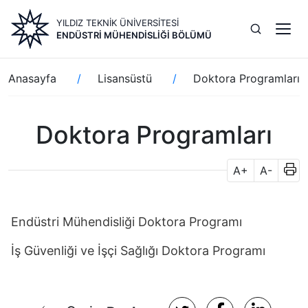
Ana
YILDIZ TEKNİK ÜNİVERSİTESİ
içeriğe
ENDÜSTRI MÜHENDISLIĞI BÖLÜMÜ
atla
Sayfa
Anasayfa
Lisansüstü
Doktora Programları
yolu
Doktora Programları
A+
A-
Endüstri Mühendisliği Doktora Programı
İş Güvenliği ve İşçi Sağlığı Doktora Programı