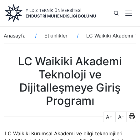
Ana
YILDIZ TEKNİK ÜNİVERSİTESİ
içeriğe
ENDÜSTRI MÜHENDISLIĞI BÖLÜMÜ
atla
Sayfa
Anasayfa
Etkinlikler
LC Waikiki Akademi Tek
yolu
LC Waikiki Akademi
Teknoloji ve
Dijitalleşmeye Giriş
Programı
A+
A-
LC Waikiki Kurumsal Akademi ve bilgi teknolojileri