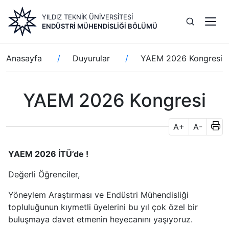
Ana
YILDIZ TEKNİK ÜNİVERSİTESİ
içeriğe
ENDÜSTRI MÜHENDISLIĞI BÖLÜMÜ
atla
Sayfa
Anasayfa
Duyurular
YAEM 2026 Kongresi
yolu
YAEM 2026 Kongresi
A+
A-
YAEM 2026 İTÜ’de !
Değerli Öğrenciler,
Yöneylem Araştırması ve Endüstri Mühendisliği
topluluğunun kıymetli üyelerini bu yıl çok özel bir
buluşmaya davet etmenin heyecanını yaşıyoruz.