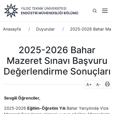
Ana
YILDIZ TEKNİK ÜNİVERSİTESİ
içeriğe
ENDÜSTRI MÜHENDISLIĞI BÖLÜMÜ
atla
Sayfa
Anasayfa
Duyurular
2025-2026 Bahar Mazer
yolu
2025-2026 Bahar
Mazeret Sınavı Başvuru
Değerlendirme Sonuçları
A+
A-
Sevgili Öğrenciler,
2025-2026
Eğitim-Öğretim Yılı
Bahar Yarıyılında Vize